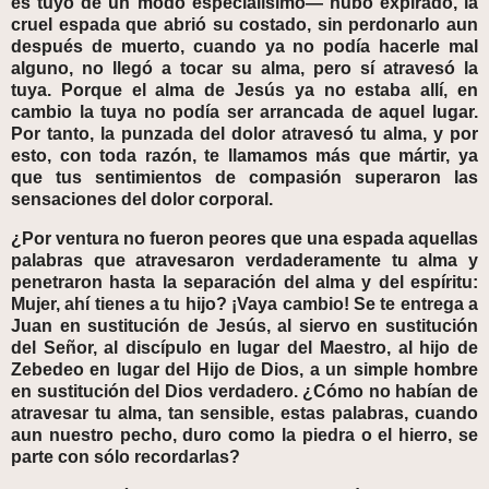
es tuyo de un modo especialísimo— hubo expirado, la
cruel espada que abrió su costado, sin perdonarlo aun
después de muerto, cuando ya no podía hacerle mal
alguno, no llegó a tocar su alma, pero sí atravesó la
tuya. Porque el alma de Jesús ya no estaba allí, en
cambio la tuya no podía ser arrancada de aquel lugar.
Por tanto, la punzada del dolor atravesó tu alma, y por
esto, con toda razón, te llamamos más que mártir, ya
que tus sentimientos de compasión superaron las
sensaciones del dolor corporal.
¿Por ventura no fueron peores que una espada aquellas
palabras que atravesaron verdaderamente tu alma y
penetraron hasta la separación del alma y del espíritu:
Mujer, ahí tienes a tu hijo? ¡Vaya cambio! Se te entrega a
Juan en sustitución de Jesús, al siervo en sustitución
del Señor, al discípulo en lugar del Maestro, al hijo de
Zebedeo en lugar del Hijo de Dios, a un simple hombre
en sustitución del Dios verdadero. ¿Cómo no habían de
atravesar tu alma, tan sensible, estas palabras, cuando
aun nuestro pecho, duro como la piedra o el hierro, se
parte con sólo recordarlas?