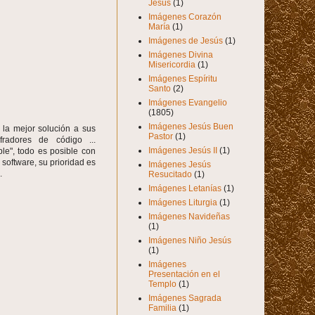
Jesús
(1)
Imágenes Corazón
María
(1)
Imágenes de Jesús
(1)
Imágenes Divina
Misericordia
(1)
Imágenes Espíritu
Santo
(2)
Imágenes Evangelio
(1805)
Imágenes Jesús Buen
la mejor solución a sus
Pastor
(1)
fradores de código ...
Imágenes Jesús II
(1)
", todo es posible con
 software, su prioridad es
Imágenes Jesús
.
Resucitado
(1)
Imágenes Letanías
(1)
Imágenes Liturgia
(1)
Imágenes Navideñas
(1)
Imágenes Niño Jesús
(1)
Imágenes
Presentación en el
Templo
(1)
Imágenes Sagrada
Familia
(1)