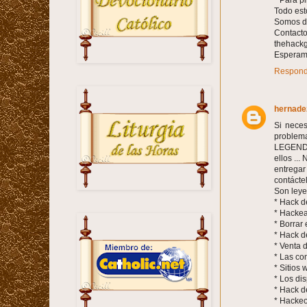
Todo est
Somos di
Contacto
thehack
Esperamo
Respond
hernadez
Si nece
problem
LEGENDW
ellos ..
entregar
contáct
Son leye
* Hack d
* Hackea
* Borrar
* Hack d
* Venta 
* Las co
* Sitios 
* Los di
* Hack 
* Hackeo