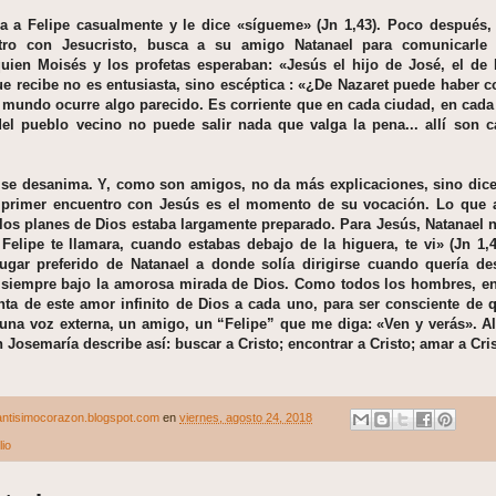
a a Felipe casualmente y le dice «sígueme» (Jn 1,43). Poco después,
tro con Jesucristo, busca a su amigo Natanael para comunicarl
uien Moisés y los profetas esperaban: «Jesús el hijo de José, el de N
e recibe no es entusiasta, sino escéptica : «¿De Nazaret puede haber c
l mundo ocurre algo parecido. Es corriente que en cada ciudad, en cada
del pueblo vecino no puede salir nada que valga la pena... allí son ca
 se desanima. Y, como son amigos, no da más explicaciones, sino dice:
u primer encuentro con Jesús es el momento de su vocación. Lo que 
 los planes de Dios estaba largamente preparado. Para Jesús, Natanael 
Felipe te llamara, cuando estabas debajo de la higuera, te vi» (Jn 1,
ugar preferido de Natanael a donde solía dirigirse cuando quería des
 siempre bajo la amorosa mirada de Dios. Como todos los hombres, e
nta de este amor infinito de Dios a cada uno, para ser consciente de q
 una voz externa, un amigo, un “Felipe” que me diga: «Ven y verás». Al
Josemaría describe así: buscar a Cristo; encontrar a Cristo; amar a Cris
ntisimocorazon.blogspot.com
en
viernes, agosto 24, 2018
io