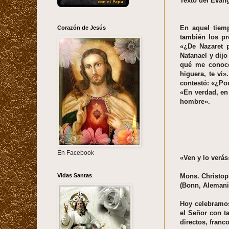
Texto del Evang
En aquel tiemp
Corazón de Jesús
también los pr
«¿De Nazaret 
Natanael y dijo
qué me conoce
higuera, te vi»
contestó: «¿Por
«En verdad, en 
hombre».
En Facebook
«Ven y lo verás
Vidas Santas
Mons. Christo
(Bonn, Alemani
Hoy celebramos
el Señor con t
directos, franco