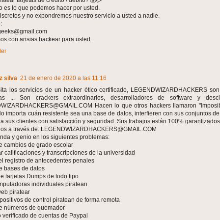
o es lo que podemos hacer por usted.
scretos y no expondremos nuestro servicio a usted a nadie.
:
geeks@gmail.com
s con ansias hackear para usted.
er
 silva
21 de enero de 2020 a las 11:16
sita los servicios de un hacker ético certificado, LEGENDWIZARDHACKERS son 
as ... Son crackers extraordinarios, desarrolladores de software y desci
IZARDHACKERS@GMAIL.COM Hacen lo que otros hackers llamaron "Imposible
. No importa cuán resistente sea una base de datos, interfieren con sus conjuntos de
 a sus clientes con satisfacción y seguridad. Sus trabajos están 100% garantizados
elos a través de: LEGENDWIZARDHACKERS@GMAIL.COM
nda y genio en los siguientes problemas:
e cambios de grado escolar
r calificaciones y transcripciones de la universidad
 el registro de antecedentes penales
e bases de datos
de tarjetas Dumps de todo tipo
mputadoras individuales piratean
web piratear
spositivos de control piratean de forma remota
de números de quemador
 verificado de cuentas de Paypal