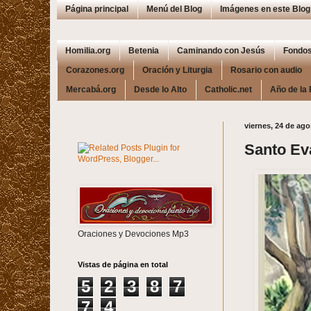
Página principal
Menú del Blog
Imágenes en este Blog
Homilia.org
Betenia
Caminando con Jesús
Fondos
Corazones.org
Oración y Liturgia
Rosario con audio
Mercabá.org
Desde lo Alto
Catholic.net
Año de la 
viernes, 24 de ag
Santo Ev
Oraciones y Devociones Mp3
Vistas de página en total
5
2
3
8
7
7
4