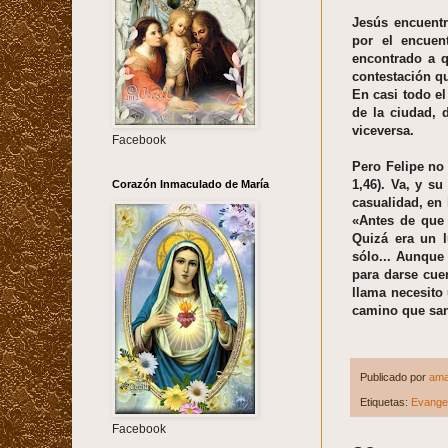
Jesús encuentr
por el encuen
encontrado a q
contestación qu
En casi todo e
de la ciudad, 
viceversa.
Facebook
Pero Felipe no
1,46). Va, y s
Corazón Inmaculado de María
casualidad, en
«Antes de que 
Quizá era un l
sólo... Aunque
para darse cue
llama necesito
camino que san 
Publicado por
ama
Etiquetas:
Evangel
Facebook