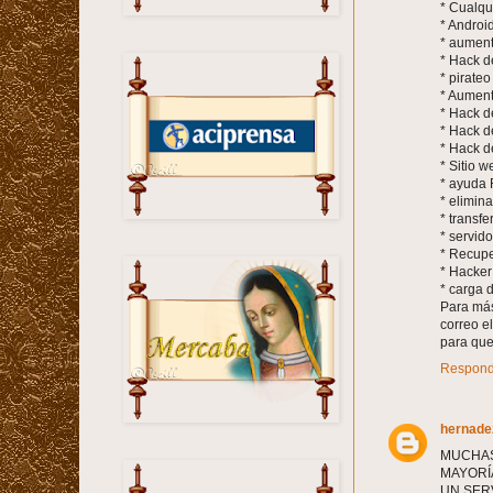
* Cualqu
* Androi
* aument
* Hack d
* pirate
* Aumenta
* Hack d
* Hack d
* Hack d
* Sitio 
* ayuda 
* elimin
* transfe
* servid
* Recupe
* Hacker 
* carga d
Para más
correo
para que
Respond
hernadez
MUCHAS
MAYORÍ
UN SER