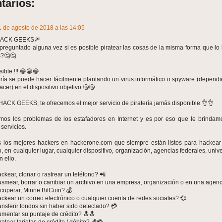
tarios:
1 de agosto de 2018 a las 14:05
HACK GEEKS🎆
preguntado alguna vez si es posible piratear las cosas de la misma forma que lo
s?🤔🤔
sible !!! 😁😁😁
ería se puede hacer fácilmente plantando un virus informático o spyware (depend
acer) en el dispositivo objetivo.🤐🤐
ACK GEEKS, te ofrecemos el mejor servicio de piratería jamás disponible.👌👌
os los problemas de los estafadores en Internet y es por eso que le brindam
servicios.
los mejores hackers en hackerone.com que siempre están listos para hackear 
 en cualquier lugar, cualquier dispositivo, organización, agencias federales, unive
 ello.
ckear, clonar o rastrear un teléfono? 📲
usmear, borrar o cambiar un archivo en una empresa, organización o en una agenc
ecuperar, Minne BitCoin? 💰
ackear un correo electrónico o cualquier cuenta de redes sociales? 💞
ransferir fondos sin haber sido detectado? 💳
umentar su puntaje de crédito? 🔝🔝
ratear tarjetas de crédito / débito? 💰💳