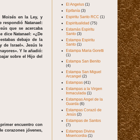
El Angelus
(1)
Epifanía
(3)
Espiritu Santo RCC
(1)
ó Moisés en la Ley, y
e respondió Natanael:
Espiritualidad
(75)
esús que se acercaba
Estamàs Espiritu
Santo
(3)
Le dice Natanael: «¿De
estabas debajo de la
Estampa Espiritu
Santo
(1)
y de Israel». Jesús le
Estampa Maria Goretti
mayores». Y le añadió:
(1)
ajar sobre el Hijo del
Estampa San Benito
(4)
Estampa San Miguel
Arcangel
(2)
Estampas
(41)
Estampas a la Virgen
Inmaculada
(1)
Estampas Angel de la
Guarda
(6)
Estampas Corazó de
Jesús
(2)
Estampas de Santos
u primer encuentro con
(7)
de corazones jóvenes,
Estampas Divina
Misericordia
(1)