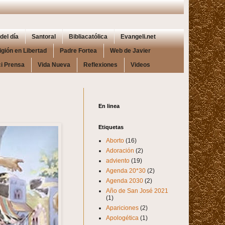
del día
Santoral
Bibliacatólica
Evangeli.net
igión en Libertad
Padre Fortea
Web de Javier
i Prensa
Vida Nueva
Reflexiones
Videos
En linea
Etiquetas
Aborto
(16)
Adoración
(2)
adviento
(19)
Agenda 20*30
(2)
Agenda 2030
(2)
Año de San José 2021
(1)
Apariciones
(2)
Apologética
(1)