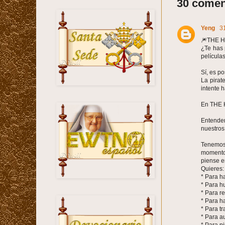
30 comen
Yeng
3
🎆THE 
¿Te has 
película
Sí, es po
La pirat
intente h
En THE H
Entendem
nuestros 
Tenemos 
momento,
piense en
Quieres:
* Para ha
* Para h
* Para r
* Para h
* Para t
* Para a
* Para pi