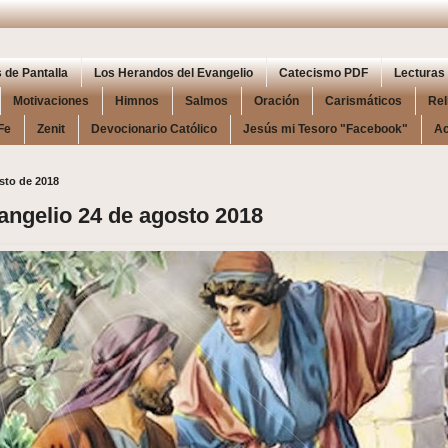
 de Pantalla
Los Herandos del Evangelio
Catecismo PDF
Lecturas 
Motivaciones
Himnos
Salmos
Oración
Carismáticos
Rel
Fe
Zenit
Devocionario Católico
Jesús mi Tesoro "Facebook"
Ac
osto de 2018
angelio 24 de agosto 2018