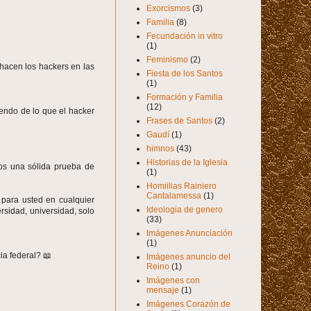
Exorcismos
(3)
Familia
(8)
Fecundación in vitro
(1)
Feminismo
(2)
 hacen los hackers en las
Fiesta de los Santos
(1)
Formación y Familia
(12)
iendo de lo que el hacker
Frases de Santos
(2)
Gaudí
(1)
himnos
(43)
Historias de la Iglesia
os una sólida prueba de
(1)
Homiilias Rainiero
Cantalamessa
(1)
para usted en cualquier
Ideologia de genero
rsidad, universidad, solo
(33)
Imágenes Anunciación
(1)
ia federal? 📖
Imágenes anuncio del
Reino
(1)
Imágenes con
mensaje
(1)
Imágenes Corazón de