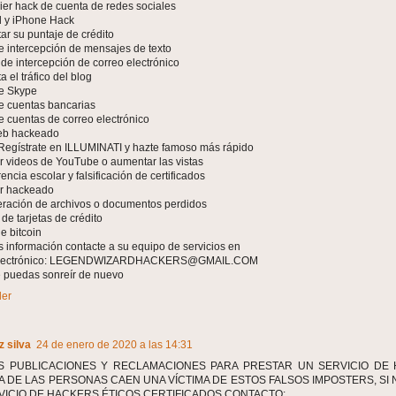
ier hack de cuenta de redes sociales
d y iPhone Hack
ar su puntaje de crédito
e intercepción de mensajes de texto
o de intercepción de correo electrónico
 el tráfico del blog
e Skype
e cuentas bancarias
e cuentas de correo electrónico
web hackeado
Regístrate en ILLUMINATI y hazte famoso más rápido
ar videos de YouTube o aumentar las vistas
rencia escolar y falsificación de certificados
or hackeado
ración de archivos o documentos perdidos
de tarjetas de crédito
e bitcoin
 información contacte a su equipo de servicios en
 electrónico: LEGENDWIZARDHACKERS@GMAIL.COM
 puedas sonreír de nuevo
er
 silva
24 de enero de 2020 a las 14:31
 PUBLICACIONES Y RECLAMACIONES PARA PRESTAR UN SERVICIO DE 
A DE LAS PERSONAS CAEN UNA VÍCTIMA DE ESTOS FALSOS IMPOSTERS, SI 
VICIO DE HACKERS ÉTICOS CERTIFICADOS CONTACTO: