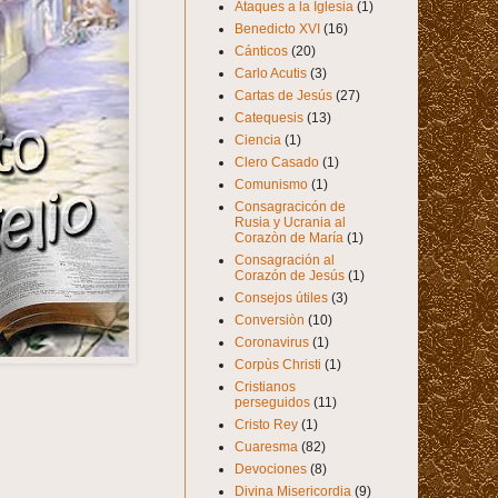
Ataques a la Iglesia
(1)
Benedicto XVI
(16)
Cánticos
(20)
Carlo Acutis
(3)
Cartas de Jesús
(27)
Catequesis
(13)
Ciencia
(1)
Clero Casado
(1)
Comunismo
(1)
Consagracicón de
Rusia y Ucrania al
Corazòn de María
(1)
Consagración al
Corazón de Jesús
(1)
Consejos útiles
(3)
Conversiòn
(10)
Coronavirus
(1)
Corpùs Christi
(1)
Cristianos
perseguidos
(11)
Cristo Rey
(1)
Cuaresma
(82)
Devociones
(8)
Divina Misericordia
(9)