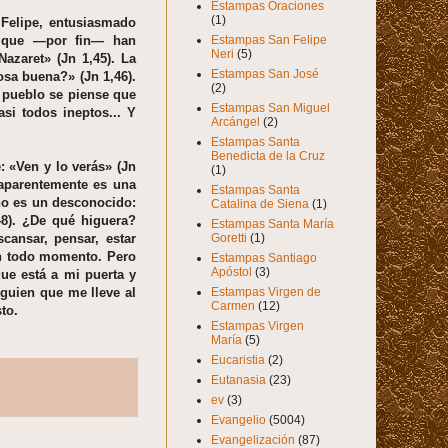
Estampas Oraciones
(1)
 Felipe, entusiasmado
Estampas San Felipe
e que —por fin— han
Neri
(5)
azaret» (Jn 1,45). La
Estampas San José
osa buena?» (Jn 1,46).
(2)
 pueblo se piense que
Estampas San Miguel
si todos ineptos... Y
Arcángel
(2)
Estampas Santa
Benedicta de la Cruz
 «Ven y lo verás» (Jn
(1)
aparentemente es una
Estampas Santa
no es un desconocido:
Catalina de Siena
(1)
48). ¿De qué higuera?
Estampas Santa María
Goretti
(1)
cansar, pensar, estar
n todo momento. Pero
Estampas Santiago
Apóstol
(3)
ue está a mi puerta y
Estampas Virgen de
guien que me lleve al
Carmen
(12)
to.
Estampas Virgen
María
(5)
Eucaristia
(2)
Eutanasia
(23)
ev
(3)
Evangelio
(5004)
Evangelización
(87)