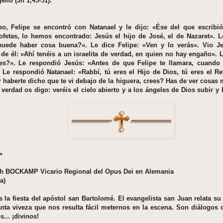
elio (Jn 1,45-51):
o, Felipe se encontró con Natanael y le dijo: «Ése del que escribi
ofetas, lo hemos encontrado: Jesús el hijo de José, el de Nazaret». L
puede haber cosa buena?». Le dice Felipe: «Ven y lo verás». Vio J
 de él: «Ahí tenéis a un israelita de verdad, en quien no hay engaño». 
s?». Le respondió Jesús: «Antes de que Felipe te llamara, cuando 
. Le respondió Natanael: «Rabbí, tú eres el Hijo de Dios, tú eres el Re
 haberte dicho que te vi debajo de la higuera, crees? Has de ver cosas 
verdad os digo: veréis el cielo abierto y a los ángeles de Dios subir y b
»
ph BOCKAMP Vicario Regional del Opus Dei en Alemania
a)
 la fiesta del apóstol san Bartolomé. El evangelista san Juan relata s
anta viveza que nos resulta fácil meternos en la escena. Son diálogos 
s... ¡divinos!