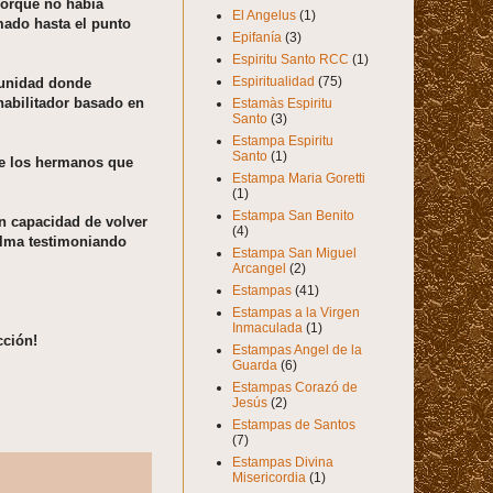
Porque no había
El Angelus
(1)
mado hasta el punto
Epifanía
(3)
Espiritu Santo RCC
(1)
Espiritualidad
(75)
munidad donde
abilitador basado en
Estamàs Espiritu
Santo
(3)
Estampa Espiritu
Santo
(1)
de los hermanos que
Estampa Maria Goretti
(1)
Estampa San Benito
n capacidad de volver
(4)
 alma testimoniando
Estampa San Miguel
Arcangel
(2)
Estampas
(41)
Estampas a la Virgen
Inmaculada
(1)
cción!
Estampas Angel de la
Guarda
(6)
Estampas Corazó de
Jesús
(2)
Estampas de Santos
(7)
Estampas Divina
Misericordia
(1)