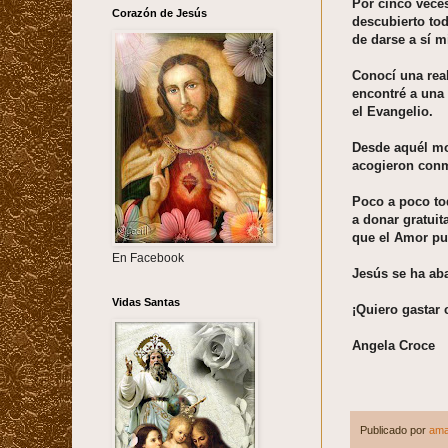
Por cinco vece
Corazón de Jesús
descubierto to
de darse a sí 
Conocí una rea
encontré a una
el Evangelio.
Desde aquél mo
acogieron conm
Poco a poco tod
a donar gratuit
que el Amor pu
En Facebook
Jesús se ha ab
Vidas Santas
¡Quiero gastar 
Angela Croce
Publicado por
ama