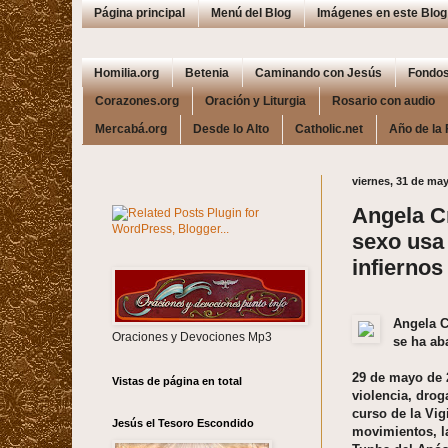
Página principal
Menú del Blog
Imágenes en este Blog
Homilia.org
Betenia
Caminando con Jesús
Fondos
Corazones.org
Oración y Liturgia
Rosario con audio
Mercabá.org
Desde lo Alto
Catholic.net
Año de la 
viernes, 31 de ma
Angela Cr
sexo usa 
infierno
Angela C
Oraciones y Devociones Mp3
se ha ab
29 de mayo de 2
Vistas de página en total
violencia, drog
curso de la Vig
Jesús el Tesoro Escondido
movimientos, la