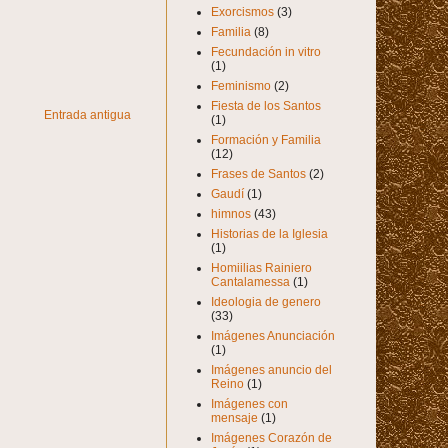
Exorcismos
(3)
Familia
(8)
Fecundación in vitro
(1)
Feminismo
(2)
Fiesta de los Santos
Entrada antigua
(1)
Formación y Familia
(12)
Frases de Santos
(2)
Gaudí
(1)
himnos
(43)
Historias de la Iglesia
(1)
Homiilias Rainiero
Cantalamessa
(1)
Ideologia de genero
(33)
Imágenes Anunciación
(1)
Imágenes anuncio del
Reino
(1)
Imágenes con
mensaje
(1)
Imágenes Corazón de