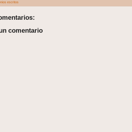
nios escritos
omentarios:
 un comentario