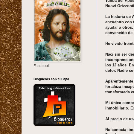
Tunba del Após
Nuovi Orizzonti
La historia de 
encuentro con 
ayudar a otros,
convencido de q
He vivido trein
Nací sin ser d
incomprensione
los 12 años. E
Facebook
dolor. Nadie se
Blogueros con el Papa
Aparentemente 
fortaleza inex
transformada e
Mi única compa
inmobiliario. E
Al precio de us
No conocía lími