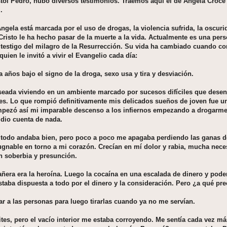
tol Pedro, hubo diversos testimonios. Traemos aquí el de Angela Croc
.
Angela está marcada por el uso de drogas, la violencia sufrida, la oscuri
Cristo le ha hecho pasar de la muerte a la vida. Actualmente es una pe
 testigo del milagro de la Resurrección. Su vida ha cambiado cuando co
uien le invitó a vivir el Evangelio cada día:
ta años bajo el signo de la droga, sexo usa y tira y desviación.
eseada viviendo en un ambiente marcado por sucesos difíciles que dese
s. Lo que rompió definitivamente mis delicados sueños de joven fue una
mpezó así mi imparable descenso a los infiernos empezando a drogarme 
 dio cuenta de nada.
todo andaba bien, pero poco a poco me apagaba perdiendo las ganas de 
pugnable en torno a mi corazón. Crecían en mí dolor y rabia, mucha nec
n soberbia y presunción.
ñera era la heroína. Luego la cocaína en una escalada de dinero y pode
staba dispuesta a todo por el dinero y la consideración. Pero ¿a qué pre
ar a las personas para luego tirarlas cuando ya no me servían.
tes, pero el vacío interior me estaba corroyendo. Me sentía cada vez má