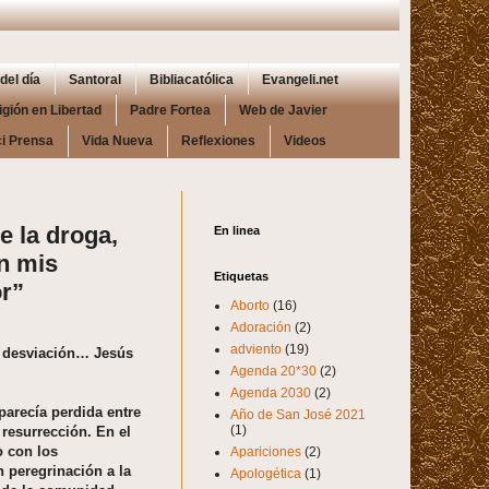
del día
Santoral
Bibliacatólica
Evangeli.net
igión en Libertad
Padre Fortea
Web de Javier
i Prensa
Vida Nueva
Reflexiones
Videos
e la droga,
En linea
n mis
Etiquetas
or”
Aborto
(16)
Adoración
(2)
adviento
(19)
 y desviación… Jesús
Agenda 20*30
(2)
Agenda 2030
(2)
parecía perdida entre
Año de San José 2021
(1)
resurrección. En el
o con los
Apariciones
(2)
 peregrinación a la
Apologética
(1)