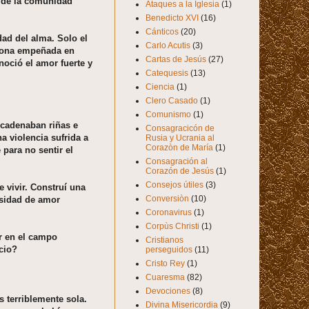
e de la comunidad
Ataques a la Iglesia
(1)
Benedicto XVI
(16)
Cánticos
(20)
dad del alma. Solo el
Carlo Acutis
(3)
rsona empeñada en
Cartas de Jesús
(27)
noció el amor fuerte y
Catequesis
(13)
Ciencia
(1)
Clero Casado
(1)
Comunismo
(1)
ncadenaban riñas e
Consagracicón de
 violencia sufrida a
Rusia y Ucrania al
Corazòn de María
(1)
para no sentir el
Consagración al
Corazón de Jesús
(1)
Consejos útiles
(3)
vivir. Construí una
Conversiòn
(10)
esidad de amor
Coronavirus
(1)
Corpùs Christi
(1)
r en el campo
Cristianos
cio?
perseguidos
(11)
Cristo Rey
(1)
Cuaresma
(82)
Devociones
(8)
s terriblemente sola.
Divina Misericordia
(9)