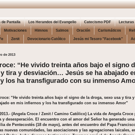
 de Pantalla
Los Herandos del Evangelio
Catecismo PDF
Lecturas 
Motivaciones
Himnos
Salmos
Oración
Carismáticos
Rel
Fe
Zenit
Devocionario Católico
Jesús mi Tesoro "Facebook"
Ac
yo de 2013
oce: “He vivido treinta años bajo el signo d
y tira y desviación… Jesús se ha abajado e
s y los ha transfigurado con su inmenso Am
roce: “He vivido treinta años bajo el signo de la droga, sexo usa y tira
ajado en mis infiernos y los ha transfigurado con su inmenso Amor”
013.- (Angela Croce / Zenit / Camino Católico) La vida de Angela Croce 
a y desesperación. El encuentro con el amor del Señor ha generado una 
ilia de Pentecostés (18 de mayo), antes del encuentro del Papa Francisc
s nuevas comunidades, las asociaciones y las agregaciones laicales, en