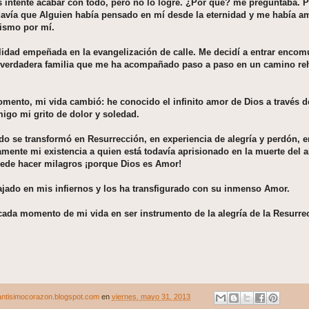
s intenté acabar con todo, pero no lo logré. ¿Por qué? me preguntaba. 
davía que Alguien había pensado en mí desde la eternidad y me había a
mismo por mí.
lidad empeñada en la evangelización de calle. Me decidí a entrar enco
 verdadera familia que me ha acompañado paso a paso en un camino reh
mento, mi vida cambió: he conocido el infinito amor de Dios a través 
igo mi grito de dolor y soledad.
o se transformó en Resurrección, en experiencia de alegría y perdón, e
amente mi existencia a quien está todavía aprisionado en la muerte del
ede hacer milagros ¡porque Dios es Amor!
ajado en mis infiernos y los ha transfigurado con su inmenso Amor.
cada momento de mi vida en ser instrumento de la alegría de la Resurre
ntisimocorazon.blogspot.com
en
viernes, mayo 31, 2013