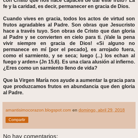
con Cristo que nos hace capaces de dar este fruto? La
fe y la caridad, es decir, permanecer en gracia de Dios.
Cuando vives en gracia, todos los actos de virtud son
frutos agradables al Padre. Son obras que Jesucristo
hace a través tuyo. Son obras de Cristo que dan gloria
al Padre y se convierten en cielo para ti. ¡Vale la pena
vivir siempre en gracia de Dios! «Si alguno no
permanece en mí [por el pecado], es arrojado fuera,
como el sarmiento, y se seca; luego (...) los echan al
fuego y arden» (Jn 15,6). Es una clara alusión al infierno.
¿Eres como un sarmiento lleno de vida?
Que la Virgen María nos ayude a aumentar la gracia para
que produzcamos frutos en abundancia que den gloria
al Padre.
amantisimocorazon.blogspot.com
en
domingo, abril 29, 2018
Compartir
No hay comentarios: