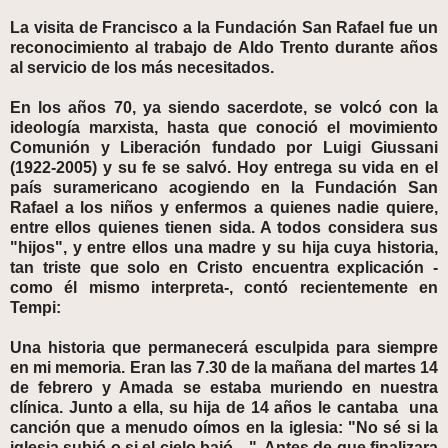
La visita de Francisco a la Fundación San Rafael fue un
reconocimiento al trabajo de Aldo Trento durante años
al servicio de los más necesitados.
En los años 70, ya siendo sacerdote, se volcó con la
ideología marxista, hasta que conoció el movimiento
Comunión y Liberación fundado por Luigi Giussani
(1922-2005) y su fe se salvó. Hoy entrega su vida en el
país suramericano acogiendo en la Fundación San
Rafael a los niños y enfermos a quienes nadie quiere,
entre ellos quienes tienen sida. A todos considera sus
"hijos", y entre ellos una madre y su hija cuya historia,
tan triste que solo en Cristo encuentra explicación -
como él mismo interpreta-, contó recientemente en
Tempi:
Una historia que permanecerá esculpida para siempre
en mi memoria. Eran las 7.30 de la mañana del martes 14
de febrero y Amada se estaba muriendo en nuestra
clínica. Junto a ella, su hija de 14 años le cantaba una
canción que a menudo oímos en la iglesia: "No sé si la
iglesia subió o si el cielo bajó…". Antes de que finalizara