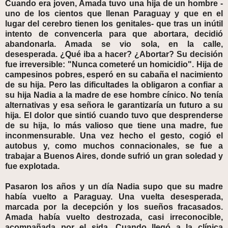
Cuando era joven, Amada tuvo una hija de un hombre -
uno de los cientos que llenan Paraguay y que en el
lugar del cerebro tienen los genitales- que tras un inútil
intento de convencerla para que abortara, decidió
abandonarla. Amada se vio sola, en la calle,
desesperada. ¿Qué iba a hacer? ¿Abortar? Su decisión
fue irreversible: "Nunca cometeré un homicidio". Hija de
campesinos pobres, esperó en su cabaña el nacimiento
de su hija. Pero las dificultades la obligaron a confiar a
su hija Nadia a la madre de ese hombre cínico. No tenía
alternativas y esa señora le garantizaría un futuro a su
hija. El dolor que sintió cuando tuvo que desprenderse
de su hija, lo más valioso que tiene una madre, fue
inconmensurable. Una vez hecho el gesto, cogió el
autobus y, como muchos connacionales, se fue a
trabajar a Buenos Aires, donde sufrió un gran soledad y
fue explotada.
Pasaron los años y un día Nadia supo que su madre
había vuelto a Paraguay. Una vuelta desesperada,
marcada por la decepción y los sueños fracasados.
Amada había vuelto destrozada, casi irreconocible,
acompañada por el sida. Cuando llegó a la clínica