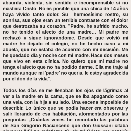
absurda, violenta, sin sentido e incomprensible si no
existiera Cristo. No es posible que una chica de 14 años
haya vivido tanto dolor. Su hermosísimo rostro, su
sonrisa, sus ojos eran un terrible contraste con el dolor
que destrozaba su corazón. "Padre, he sufrido mucho,
no he tenido el afecto de una madre… Mi padre me
rechazó y sigue ignorándome. Desde que volvió mi
madre he dejado el colegio, no he hecho caso a mi
abuela, que no estaba de acuerdo con mi decisión. Me
he quedado día y noche con mi madre. Hace dos meses
que vivo en esta clínica. No quiero que mi madre no
tenga el afecto que no ha podido darme. Ella me trajo al
mundo aunque mi 'padre' no quería, le estoy agradecida
por el don de la vida".
Todos los días se me llenaban los ojos de lágrimas al
ver a la madre en la cama, que se iba apagando como
una vela, con la hija a su lado. Una escena imposible de
describir. Lo único que se podía hacer era observar y
salir llorando de esa habitación, atormentados por las
preguntas. ¡Cuántas veces he recordado las palabras
de San Gregorio Nacianceno que don Giussani citaba