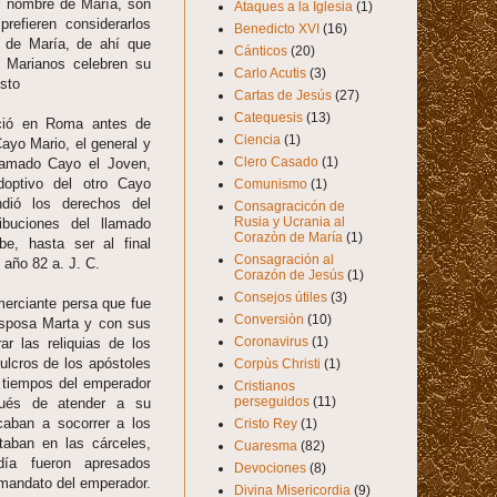
l nombre de María, son
Ataques a la Iglesia
(1)
refieren considerarlos
Benedicto XVI
(16)
 de María, de ahí que
Cánticos
(20)
 Marianos celebren su
Carlo Acutis
(3)
osto
Cartas de Jesús
(27)
Catequesis
(13)
ció en Roma antes de
Ciencia
(1)
ayo Mario, el general y
Clero Casado
(1)
lamado Cayo el Joven,
doptivo del otro Cayo
Comunismo
(1)
ndió los derechos del
Consagracicón de
Rusia y Ucrania al
ibuciones del llamado
Corazòn de María
(1)
be, hasta ser al final
Consagración al
l año 82 a. J. C.
Corazón de Jesús
(1)
Consejos útiles
(3)
erciante persa que fue
Conversiòn
(10)
sposa Marta y con sus
Coronavirus
(1)
ar las reliquias de los
ulcros de los apóstoles
Corpùs Christi
(1)
 tiempos del emperador
Cristianos
perseguidos
(11)
pués de atender a su
caban a socorrer a los
Cristo Rey
(1)
taban en las cárceles,
Cuaresma
(82)
ía fueron apresados
Devociones
(8)
 mandato del emperador.
Divina Misericordia
(9)