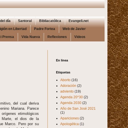
del día
Santoral
Bibliacatólica
Evangeli.net
igión en Libertad
Padre Fortea
Web de Javier
i Prensa
Vida Nueva
Reflexiones
Videos
En linea
Etiquetas
Aborto
(16)
Adoración
(2)
adviento
(19)
Agenda 20*30
(2)
Agenda 2030
(2)
itivo, del cual deriva
enino Mariana. Parece
Año de San José 2021
(1)
 orígenes etimológicos
Apariciones
(2)
 Marte, el dios de la
que Marco. Pero por su
Apologética
(1)