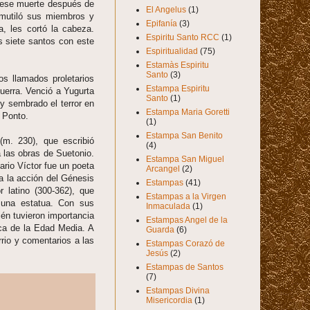
diese muerte después de
El Angelus
(1)
 mutiló sus miembros y
Epifanía
(3)
, les cortó la cabeza.
Espiritu Santo RCC
(1)
s siete santos con este
Espiritualidad
(75)
Estamàs Espiritu
Santo
(3)
os llamados proletarios
Estampa Espiritu
uerra. Venció a Yugurta
Santo
(1)
y sembrado el terror en
Estampa Maria Goretti
l Ponto.
(1)
Estampa San Benito
(m. 230), que escribió
(4)
 las obras de Suetonio.
Estampa San Miguel
ario Víctor fue un poeta
Arcangel
(2)
a la acción del Génesis
Estampas
(41)
 latino (300-362), que
Estampas a la Virgen
 una estatua. Con sus
Inmaculada
(1)
ién tuvieron importancia
Estampas Angel de la
ica de la Edad Media. A
Guarda
(6)
rrio y comentarios a las
Estampas Corazó de
Jesús
(2)
Estampas de Santos
(7)
Estampas Divina
Misericordia
(1)