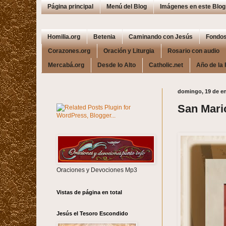
Página principal
Menú del Blog
Imágenes en este Blog
Homilia.org
Betenia
Caminando con Jesús
Fondos
Corazones.org
Oración y Liturgia
Rosario con audio
Mercabá.org
Desde lo Alto
Catholic.net
Año de la 
domingo, 19 de en
San Mari
Oraciones y Devociones Mp3
Vistas de página en total
Jesús el Tesoro Escondido