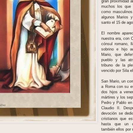
gran proximidad a
muchos los que p
como masculinos
algunos Marios y
santo el 15 de ag
El nombre apare
nuestra era, con C
cónsul romano, l
sobrino e hijo a
Mario, que defe
pueblo y las atr
tribuno de la ple
vencido por Sila e
San Mario, un com
a Roma con su e
dos hijos a vener
mártires y los sep
Pedro y Pablo en
Claudio II. Des
devoción se dedi
cristianos que es
hasta que un d
también ellos por