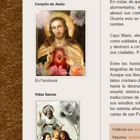
En vistas de qu
Corazón de Jesús
atormentarlos; 
abrasó sus cost
Ocurría esto en
nombre.
Cayo Mario, ele
como soldados p
y destrozó a cim
sus ciudades. Pa
Entre los hombr
biografías de l
Aunque sus libro
latino cristiano
En Facebook
hasta la destru
enseñó retóric
Vidas Santas
traducciones de 
sus estudios sob
los setenta años
cartas de san Pa
Publicado por
ama
Etiquetas:
Santora