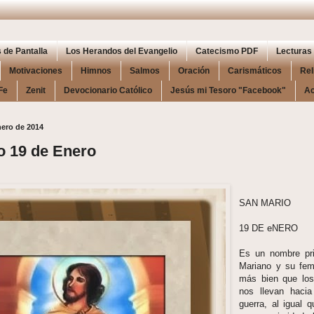
 de Pantalla
Los Herandos del Evangelio
Catecismo PDF
Lecturas 
Motivaciones
Himnos
Salmos
Oración
Carismáticos
Rel
Fe
Zenit
Devocionario Católico
Jesús mi Tesoro "Facebook"
Ac
ero de 2014
o 19 de Enero
SAN MARIO
19 DE eNERO
Es un nombre prim
Mariano y su fem
más bien que los
nos llevan hacia
guerra, al igual 