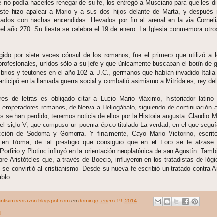
e no podía hacerles renegar de su fe, los entregó a Musciano para que les 
éste hizo apalear a Mario y a sus dos hijos delante de Marta, y después
ados con hachas encendidas. Llevados por fin al arenal en la via Cornelia
 el año 270. Su fiesta se celebra el 19 de enero. La Iglesia conmemora otro
gido por siete veces cónsul de los romanos, fue el primero que utilizó a l
rofesionales, unidos sólo a su jefe y que únicamente buscaban el botín de g
brios y teutones en el año 102 a. J.C., germanos que habían invadido Italia 
rticipó en la llamada guerra social y combatió asimismo a Mitrídates, rey de
es de letras es obligado citar a Lucio Mario Máximo, historiador latino 
os emperadores romanos, de Nerva a Heliogábalo, siguiendo de continuación a
s se han perdido, tenemos noticia de ellos por la Historia augusta. Claudio M
 del siglo V, que compuso un poema épico titulado La verdad, en el que seguí
cción de Sodoma y Gomorra. Y finalmente, Cayo Mario Victorino, escritor
a en Roma, de tal prestigio que consiguió que en el Foro se le alzase
Porfirio y Plotino influyó en la orientación neoplatónica de san Agustín. Tamb
re Aristóteles que, a través de Boecio, influyeron en los tratadistas de lóg
 se convirtió al cristianismo- Desde su nueva fe escribió un tratado contra A
blo.
ntisimocorazon.blogspot.com
en
domingo, enero 19, 2014
l